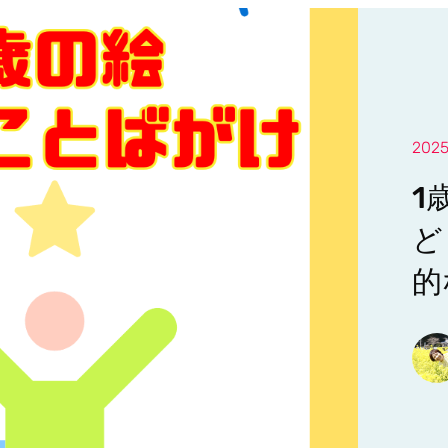
202
1
ど
的