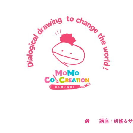
内
容
を
ス
キ
ッ
プ
講座・研修＆サ