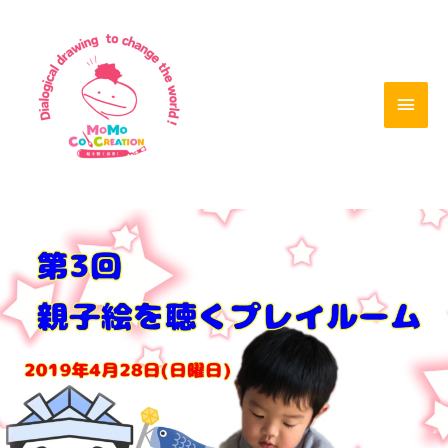
内
メ
容
を
イ
ス
ン
キ
ッ
メ
プ
ニ
ュ
ー