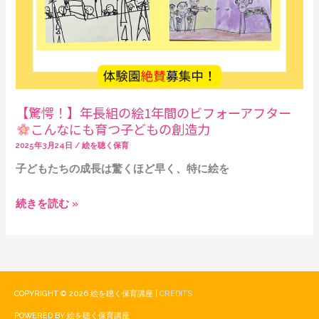
の
の
ビ
6
フ
ス
ォ
テ
ー
ッ
ア
【驚愕！】年長組の絵1年間のビフォーアフター
プ
フ
こんなにも育つ子どもの創造力
タ
2025年3月24日
/
絵を聴く保育
ー
子どもたちの成長は驚くほど早く、特に絵を
こ
続きを読む »
ん
な
に
も
育
COPYRIGHT © 2026
絵を聴く保育講座
|
CREDITS
つ
POWERED BY
絵を聴く保育講座