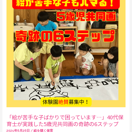
が
苦
手
な
子
ば
か
り
で
困
っ
て
い
ま
す…」
「絵が苦手な子ばかりで困っています…」40代保
40
育士が実践した5歳児共同画の奇跡の6ステップ
代
2025年6月26日
/
絵を聴く保育