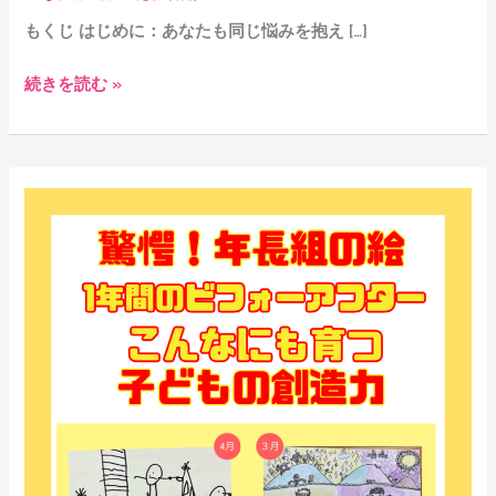
保
もくじ はじめに：あなたも同じ悩みを抱え […]
育
士
続きを読む »
が
実
践
し
【驚
た
愕！】
5
年
歳
長
児
組
共
の
同
絵
画
1
の
年
奇
間
跡