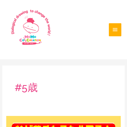
内
メ
容
を
イ
ス
ン
キ
ッ
メ
プ
ニ
ュ
ー
#5歳
「絵