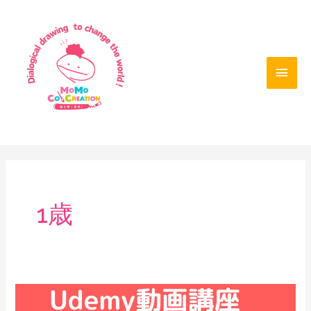
内
メ
容
を
イ
ス
ン
キ
ッ
メ
プ
ニ
ュ
ー
1歳
Udemy