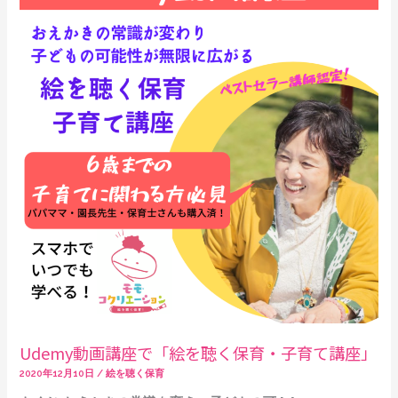
動
画
講
座
で
「絵
を
聴
く
保
育・
子
育
て
講
Udemy動画講座で「絵を聴く保育・子育て講座」
座」
2020年12月10日
/
絵を聴く保育