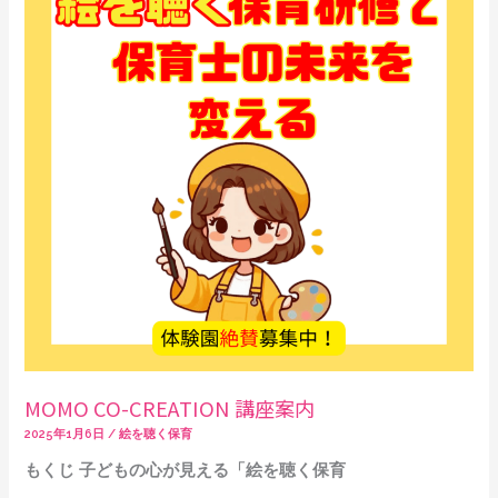
講
座
案
内
MOMO CO-CREATION 講座案内
2025年1月6日
/
絵を聴く保育
もくじ 子どもの心が見える「絵を聴く保育