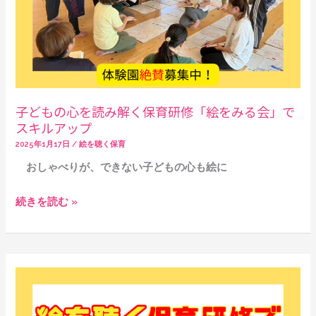
保
育
研
修
「絵
を
子どもの心を読み解く保育研修「絵をみる会」で
み
スキルアップ
る
2025年1月17日
/
絵を聴く保育
会」
おしゃべりが、できない子どもの心も絵に
で
ス
続きを読む »
キ
ル
ア
ッ
MOMO
プ
CO-
CREATION