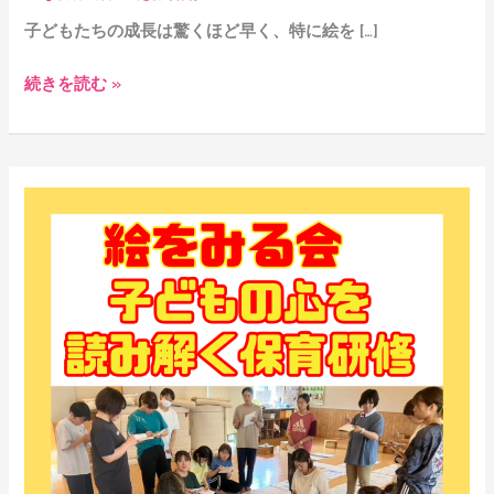
ー
子どもたちの成長は驚くほど早く、特に絵を […]
こ
続きを読む »
ん
な
に
も
子
育
ど
つ
も
子
の
ど
心
も
を
の
読
創
み
造
解
力
く