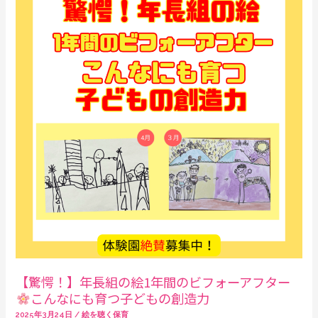
愕！】
年
長
組
の
絵
1
年
間
の
ビ
フ
ォ
ー
ア
【驚愕！】年長組の絵1年間のビフォーアフター
フ
こんなにも育つ子どもの創造力
タ
2025年3月24日
/
絵を聴く保育