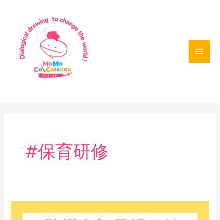
内
メ
容
を
イ
ス
ン
キ
ッ
メ
プ
ニ
ュ
ー
#保育研修
【驚